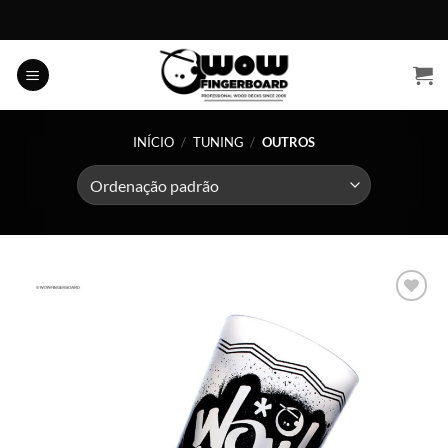
Skip
to
content
INÍCIO
/
TUNING
/
OUTROS
Adicionar