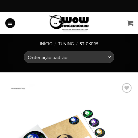
Skip
to
content
INÍCIO
/
TUNING
/
STICKERS
Adicionar