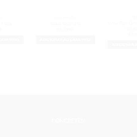
S
CNC WHEELS
TA
Wow Tape Extr
t Plank
Rodas Azul CNC
Origi
0
R$
54,90
R$
1
CARRINHO
ADICIONAR AO CARRINHO
ADICIONAR 
CONCRETES!