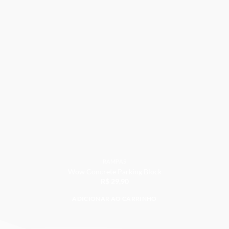
produto
Adicionar
RAMPAS
Wow Concrete Parking Block
R$
29,90
ADICIONAR AO CARRINHO