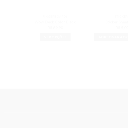
FINGERBOARDS
STICKER
Wow Deck Color Black
Sticker Shee
R$
69,90
R$
5,0
VER OPÇÕES
ADICIONAR AO 
Este
produto
tem
várias
variantes.
As
opções
podem
ser
escolhidas
na
página
do