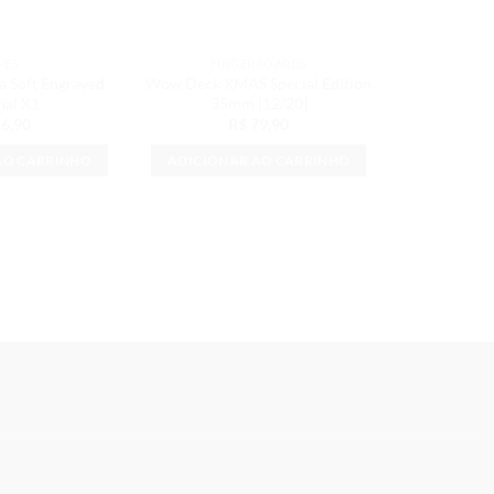
PES
FINGERBOARDS
FIN
a Soft Engraved
Wow Deck XMAS Special Edition
Wow Deck S
nal X1
35mm [12/20]
6,90
R$
79,90
AO CARRINHO
ADICIONAR AO CARRINHO
VE