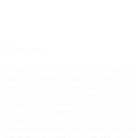
SOBRE A WOW
A Wow Fingerboard foi fundada em 2008, e se oficializou em
Abril de 2009. Inicialmente o objetivo era desenvolver e
produzir seus próprios materiais para a prática do
Fingerboard. Com o passar do tempo e a constante
dedicação, surgiu a necessidade de um novo passo e rumo
para a Wow e o Fingerboard no Brasil como esporte.
Passamos a revender nossos produtos em diversas lojas
conceituadas espalhadas pelo Brasil e também várias lojas
internacionais dos Estados Unidos, Alemanha, Espanha,