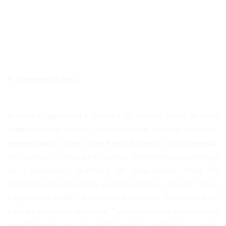
SUPORTE NA CENA
A Wow Fingerboard é pioneira no assunto Skate de dedo
Profissional no Brasil. Criamos nossos próprios produtos,
desenvolvemos nosso time, e estruturamos o nosso evento.
Ao longo de 10 anos, participamos diretamente na produção
do Campeonato Brasileiro de Fingerboard, (King Of
Fingerboard) e mantemos anualmente nosso querido “Wow
Fingerboard Battle”, a primeira batalha de fingerboard no
formato game solo brasileira. Também tivemos colaborações
e participações em mais de 150 eventos no Brasil e ao redor