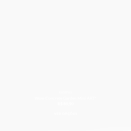
Adicionar
RAMPAS
Wow Concrete Garden Mini ART*
R$
89,90
VER OPÇÕES
Este
produto