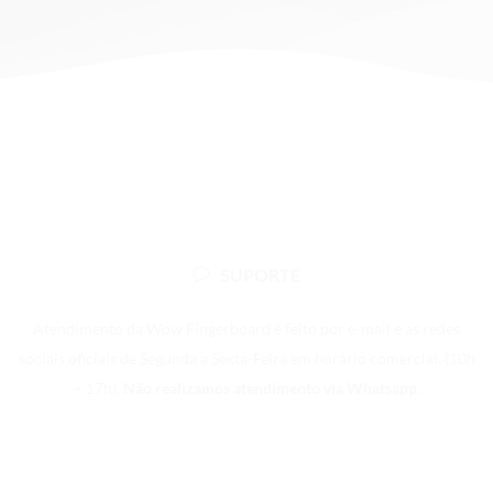
tem
várias
variantes.
As
opções
podem
ser
escolhidas
na
página
do
SUPORTE
produto
Atendimento da Wow Fingerboard é feito por e-mail e as redes
sociais oficiais de Segunda a Sexta-Feira em horário comercial. (10h
– 17h).
Não realizamos atendimento via Whatsapp.