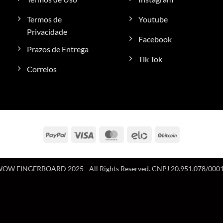
Termos de
Youtube
Privacidade
Facebook
Prazos de Entrega
Tik Tok
Correios
PayPal
Visa
MasterCard
Elo
BitCoin
OW FINGERBOARD 2025 - All Rights Reserved. CNPJ 20.951.078/000