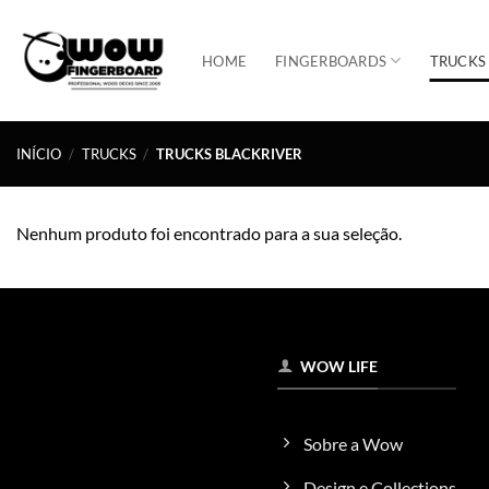
Skip
to
HOME
FINGERBOARDS
TRUCKS
content
INÍCIO
/
TRUCKS
/
TRUCKS BLACKRIVER
Nenhum produto foi encontrado para a sua seleção.
WOW LIFE
Sobre a Wow
Design e Collections