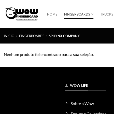
Skip
to
HOME
FINGERBOARDS
TRUCKS
content
INÍCIO
/
FINGERBOARDS
/
SPHYNX COMPANY
Nenhum produto foi encontrado para a sua seleção.
WOW LIFE
Sobre a Wow
Design e Collections