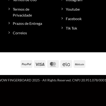
Termos de
Youtube
Privacidade
Facebook
Prazos de Entrega
Tik Tok
Correios
PayPal
Visa
MasterCard
Elo
BitCoin
OW FINGERBOARD 2025 - All Rights Reserved. CNPJ 20.951.078/000