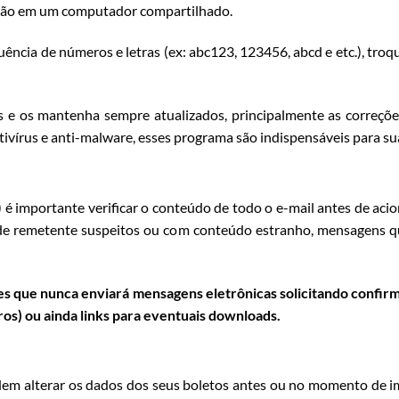
gação em um computador compartilhado.
uência de números e letras (ex: abc123, 123456, abcd e etc.), tr
s e os mantenha sempre atualizados, principalmente as correçõe
vírus e anti-malware, esses programa são indispensáveis para sua
) é importante verificar o conteúdo de todo o e-mail antes de aci
e remetente suspeitos ou com conteúdo estranho, mensagens 
tes que nunca enviará mensagens eletrônicas solicitando confi
ros) ou ainda links para eventuais downloads.
em alterar os dados dos seus boletos antes ou no momento de im