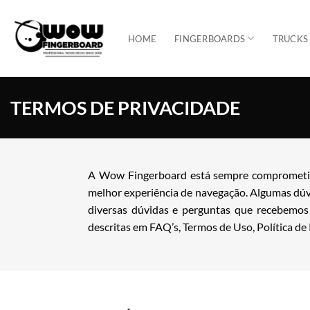
Skip
to
HOME
FINGERBOARDS
TRUCKS
content
TERMOS DE PRIVACIDADE
A Wow Fingerboard está sempre comprometida
melhor experiência de navegação. Algumas dúvi
diversas dúvidas e perguntas que recebemos c
descritas em
FAQ’s
,
Termos de Uso
,
Política de