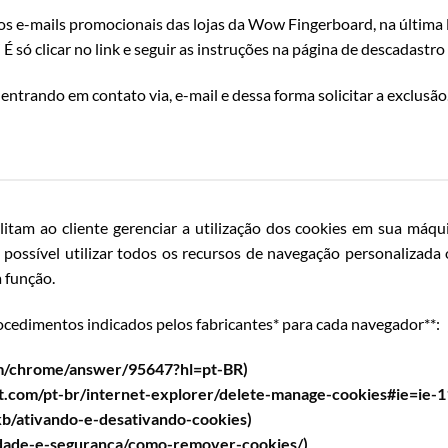
os e-mails promocionais das lojas da Wow Fingerboard, na última l
” É só clicar no link e seguir as instruções na página de descadast
ntrando em contato via, e-mail e dessa forma solicitar a exclusão
ilitam ao cliente gerenciar a utilização dos cookies em sua m
 possível utilizar todos os recursos de navegação personalizad
a função.
cedimentos indicados pelos fabricantes* para cada navegador**:
com/chrome/answer/95647?hl=pt-BR)
t.com/pt-br/internet-explorer/delete-manage-cookies#ie=ie-1
/kb/ativando-e-desativando-cookies)
cidade-e-seguranca/como-remover-cookies/)