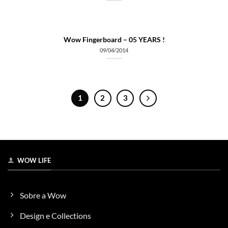
Wow Fingerboard – 05 YEARS !
09/04/2014
1
2
3
WOW LIFE
Sobre a Wow
Design e Collections