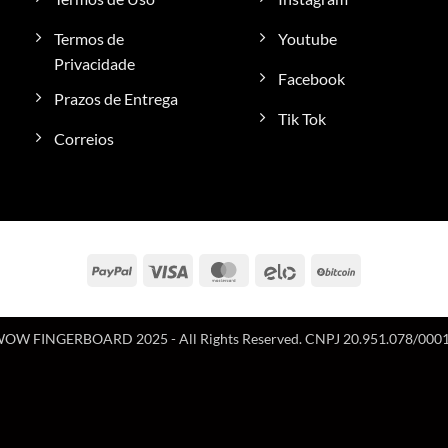
Termos de
Youtube
Privacidade
Facebook
Prazos de Entrega
Tik Tok
Correios
PayPal
Visa
MasterCard
Elo
BitCoin
OW FINGERBOARD 2025 - All Rights Reserved. CNPJ 20.951.078/000