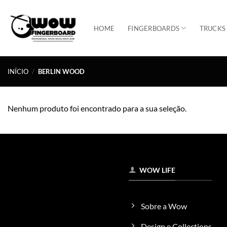
Skip
to
HOME
FINGERBOARDS
TRUCKS
content
INÍCIO
/
BERLIN WOOD
Nenhum produto foi encontrado para a sua seleção.
WOW LIFE
Sobre a Wow
Design e Collections