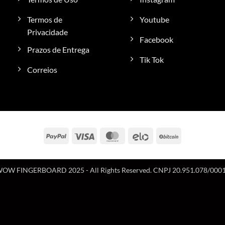
Termos de
Youtube
Privacidade
Facebook
Prazos de Entrega
Tik Tok
Correios
PayPal
Visa
MasterCard
Elo
BitCoin
OW FINGERBOARD 2025 - All Rights Reserved. CNPJ 20.951.078/000