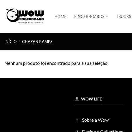
Skip
to
HOME
FINGERBOARDS
TRUCKS
content
INÍCIO
/
CHAZAN RAMPS
Nenhum produto foi encontrado para a sua seleção.
WOW LIFE
Sobre a Wow
Design e Collections