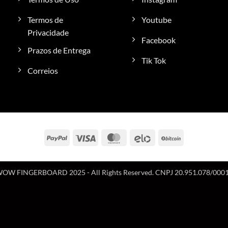
Termos de
Youtube
Privacidade
Facebook
Prazos de Entrega
Tik Tok
Correios
PayPal
Visa
MasterCard
Elo
BitCoin
OW FINGERBOARD 2025 - All Rights Reserved. CNPJ 20.951.078/000