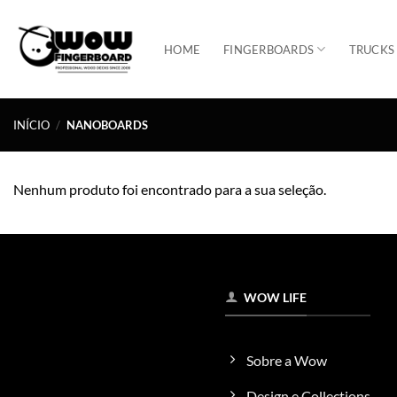
Skip
to
HOME
FINGERBOARDS
TRUCKS
content
INÍCIO
/
NANOBOARDS
Nenhum produto foi encontrado para a sua seleção.
WOW LIFE
Sobre a Wow
Design e Collections