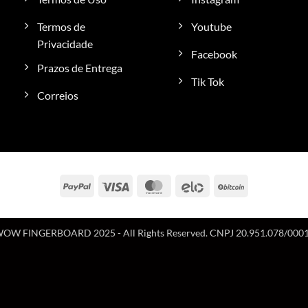
Termos de
Youtube
Privacidade
Facebook
Prazos de Entrega
Tik Tok
Correios
PayPal
Visa
MasterCard
Elo
BitCoin
OW FINGERBOARD 2025 - All Rights Reserved. CNPJ 20.951.078/000