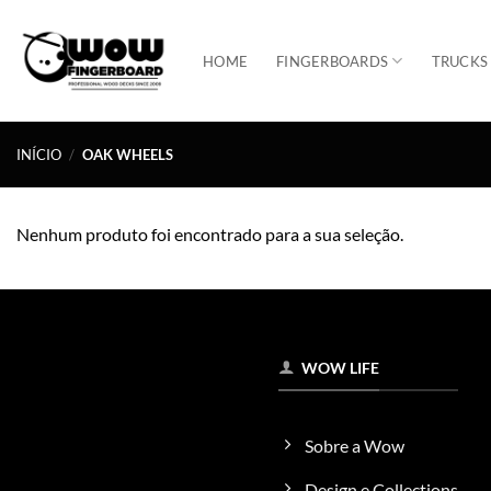
Skip
to
HOME
FINGERBOARDS
TRUCKS
content
INÍCIO
/
OAK WHEELS
Nenhum produto foi encontrado para a sua seleção.
WOW LIFE
Sobre a Wow
Design e Collections