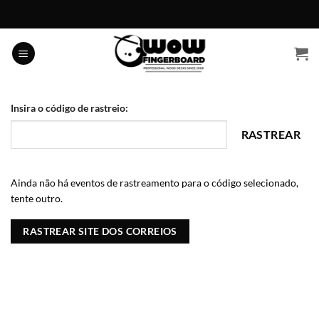
Skip
to
content
Insira o código de rastreio:
RASTREAR
Ainda não há eventos de rastreamento para o código selecionado,
tente outro.
RASTREAR SITE DOS CORREIOS