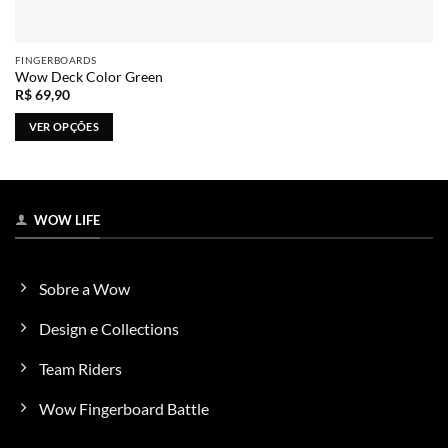
FINGERBOARDS
Wow Deck Color Green
R$
69,90
VER OPÇÕES
Este
produto
tem
várias
WOW LIFE
variantes.
As
opções
Sobre a Wow
podem
ser
Design e Collections
escolhidas
na
Team Riders
página
do
Wow Fingerboard Battle
produto