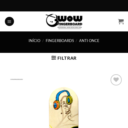
Skip
to
content
INÍCIO
/
FINGERBOARDS
/
ANTI ONCE
FILTRAR
Adicionar