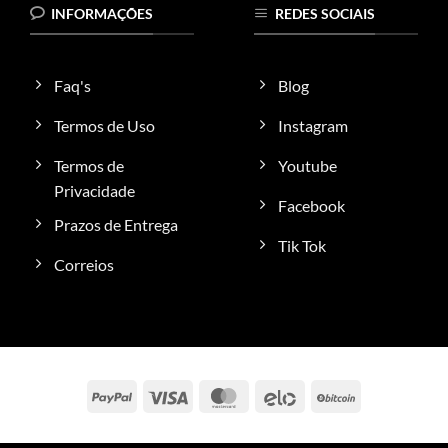
variantes.
INFORMAÇÕES
REDES SOCIAIS
As
opções
podem
Faq's
Blog
ser
escolhidas
Termos de Uso
Instagram
na
Termos de
Youtube
página
do
Privacidade
Facebook
produto
Prazos de Entrega
Tik Tok
Correios
PayPal
Visa
MasterCard
Elo
BitCoin