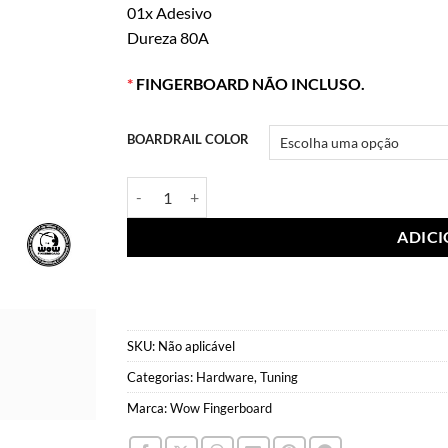
01x Adesivo
Dureza 80A
*
FINGERBOARD NÃO INCLUSO.
BOARDRAIL COLOR
Boardrails Wow Fingerboard quantidade
ADIC
SKU:
Não aplicável
Categorias:
Hardware
,
Tuning
Marca:
Wow Fingerboard