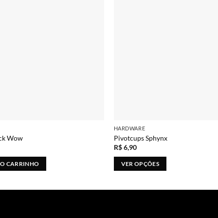
HARDWARE
ock Wow
Pivotcups Sphynx
R$
6,90
AO CARRINHO
VER OPÇÕES
Este
produto
tem
várias