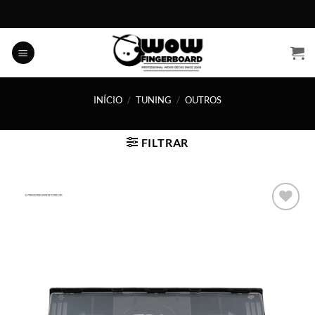
Skip
to
content
INÍCIO
/
TUNING
/
OUTROS
FILTRAR
Adicionar