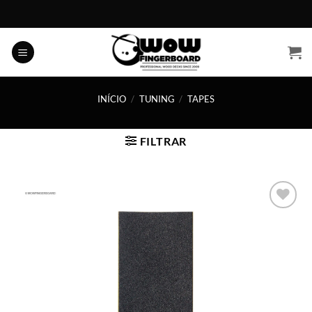
Skip
to
content
INÍCIO
/
TUNING
/
TAPES
FILTRAR
Adicionar