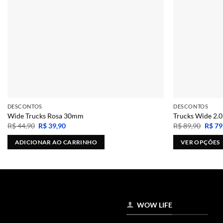
DESCONTOS
DESCONTOS
Wide Trucks Rosa 30mm
Trucks Wide 2.0
O
O
O
R$
44,90
R$
39,90
R$
89,90
R$
79
preço
preço
preço
original
atual
origin
ADICIONAR AO CARRINHO
VER OPÇÕES
era:
é:
era:
R$ 44,90.
R$ 39,90.
R$ 89
Este
produto
tem
várias
variantes.
WOW LIFE
As