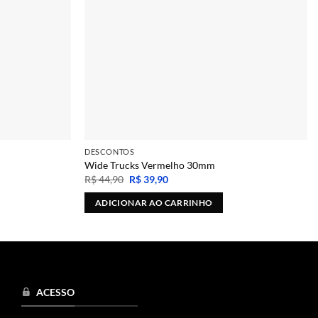
DESCONTOS
Wide Trucks Vermelho 30mm
O
O
R$
44,90
R$
39,90
preço
preço
original
atual
ADICIONAR AO CARRINHO
era:
é:
R$ 44,90.
R$ 39,90.
ACESSO