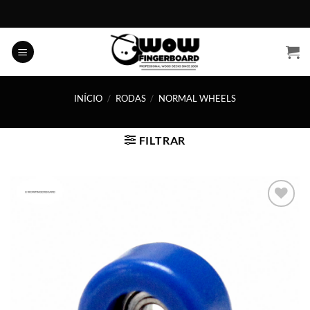
Skip
to
content
INÍCIO
/
RODAS
/
NORMAL WHEELS
FILTRAR
Adicionar