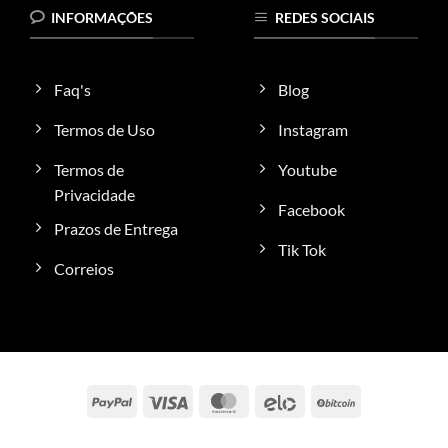
INFORMAÇÕES
REDES SOCIAIS
Faq's
Blog
Termos de Uso
Instagram
Termos de
Youtube
Privacidade
Facebook
Prazos de Entrega
Tik Tok
Correios
PayPal
Visa
MasterCard
Elo
BitCoin