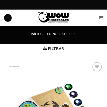
Skip
to
content
INÍCIO
/
TUNING
/
STICKERS
FILTRAR
Adicionar