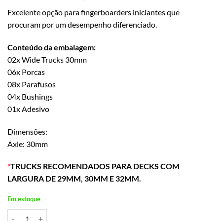
preço
preço
Excelente opção para fingerboarders iniciantes que
original
atual
procuram por um desempenho diferenciado.
era:
é:
R$ 44,90.
R$ 39,90.
Conteúdo da embalagem:
02x Wide Trucks 30mm
06x Porcas
08x Parafusos
04x Bushings
01x Adesivo
Dimensões:
Axle: 30mm
*
TRUCKS RECOMENDADOS PARA DECKS COM
LARGURA DE 29MM, 30MM E 32MM.
Em estoque
Wide Trucks Amarelo 30mm quantidade