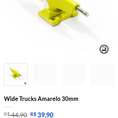
Wide Trucks Amarelo 30mm
O
O
44,90
39,90
R$
R$