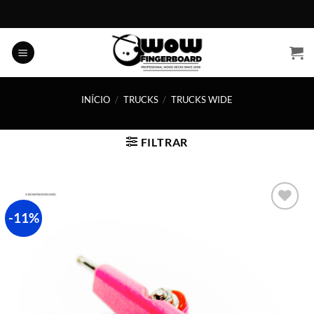
Skip
to
content
INÍCIO
/
TRUCKS
/
TRUCKS WIDE
FILTRAR
-11%
Adicionar