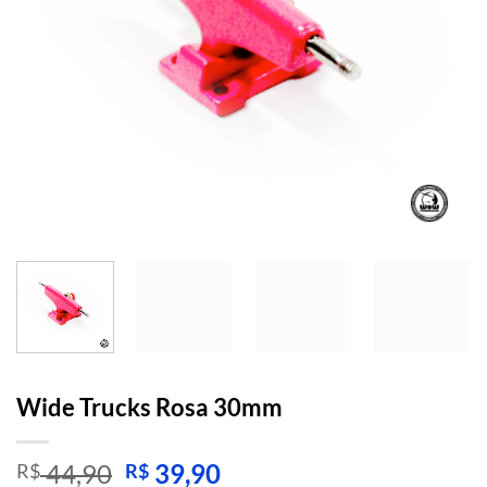
Wide Trucks Rosa 30mm
O
O
44,90
39,90
R$
R$