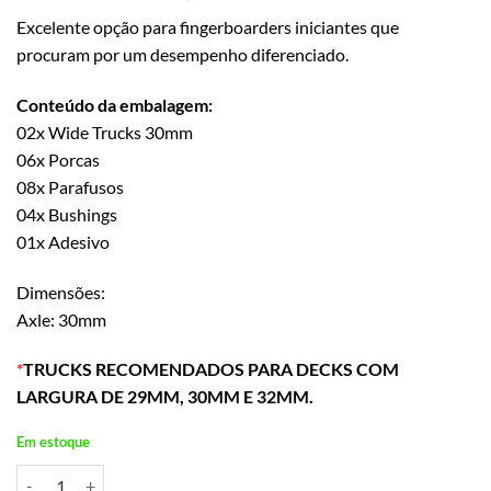
preço
preço
Excelente opção para fingerboarders iniciantes que
original
atual
procuram por um desempenho diferenciado.
era:
é:
R$ 44,90.
R$ 39,90.
Conteúdo da embalagem:
02x Wide Trucks 30mm
06x Porcas
08x Parafusos
04x Bushings
01x Adesivo
Dimensões:
Axle: 30mm
*
TRUCKS RECOMENDADOS PARA DECKS COM
LARGURA DE 29MM, 30MM E 32MM.
Em estoque
Wide Trucks Rosa 30mm quantidade