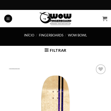
Skip
to
content
INÍCIO
/
FINGERBOARDS
/
WOW BOWL
FILTRAR
Adicionar