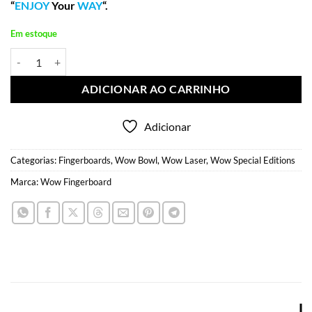
“
ENJOY
Your
WAY
“.
Em estoque
Wow Deck Engraved BDAY 17 Years Special Edition Bowl 35mm quan
ADICIONAR AO CARRINHO
Adicionar
Categorias:
Fingerboards
,
Wow Bowl
,
Wow Laser
,
Wow Special Editions
Marca:
Wow Fingerboard