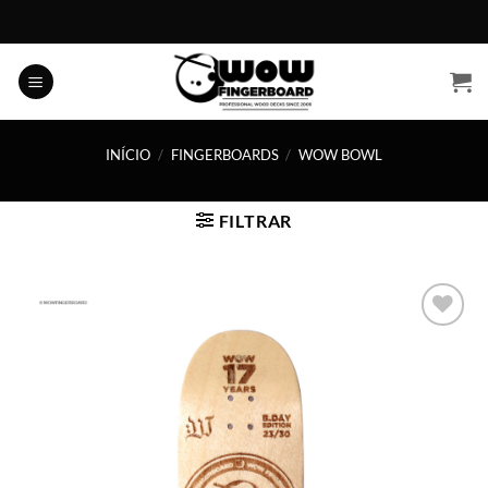
Skip
to
content
INÍCIO
/
FINGERBOARDS
/
WOW BOWL
FILTRAR
Adicionar