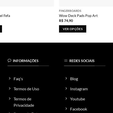
FINGERBOARDS
l Fefa
Wow Deck Pads Pop Art
R$
74,90
VER OPÇÕES
Este
produto
tem
várias
variantes.
INFORMAÇÕES
REDES SOCIAIS
As
opções
podem
Faq's
Blog
ser
escolhidas
Termos de Uso
Instagram
na
Termos de
Youtube
página
do
Privacidade
Facebook
produto