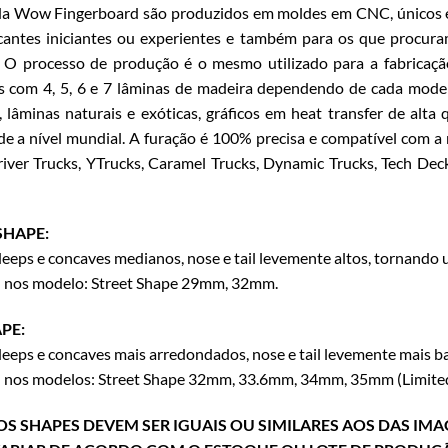
da Wow Fingerboard são produzidos em moldes em CNC, únicos e
cantes iniciantes ou experientes e também para os que procura
 O processo de produção é o mesmo utilizado para a fabricaçã
 com 4, 5, 6 e 7 lâminas de madeira dependendo de cada modelo
 lâminas naturais e exóticas, gráficos em heat transfer de alt
de a nível mundial. A furação é 100% precisa e compatível com a
iver Trucks, YTrucks, Caramel Trucks, Dynamic Trucks, Tech Dec
SHAPE:
eps e concaves medianos, nose e tail levemente altos, tornand
l nos modelo: Street Shape 29mm, 32mm.
PE:
eps e concaves mais arredondados, nose e tail levemente mais 
l nos modelos: Street Shape 32mm, 33.6mm, 34mm, 35mm (Limited
S SHAPES DEVEM SER IGUAIS OU SIMILARES AOS DAS IMA