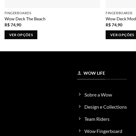
FINGERBOARDS
FINGERBOARDS
Wow Deck The Beach
Wow Deck Mode
R$
74,90
R$
74,90
VER OPÇÕES
VER OPÇÕES
Este
Este
produto
produto
tem
tem
várias
várias
variantes.
variantes.
WOW LIFE
As
As
opções
opções
podem
podem
Sobre a Wow
ser
ser
escolhidas
escolhidas
Design e Collections
na
na
Team Riders
página
página
do
do
Wow Fingerboard
produto
produto