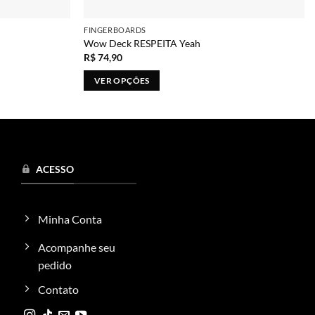
FINGERBOARDS
Wow Deck RESPEITA Yeah
R$
74,90
VER OPÇÕES
Este
produto
tem
várias
variantes.
ACESSO
As
opções
podem
Minha Conta
ser
escolhidas
Acompanhe seu
na
pedido
página
Contato
do
produto