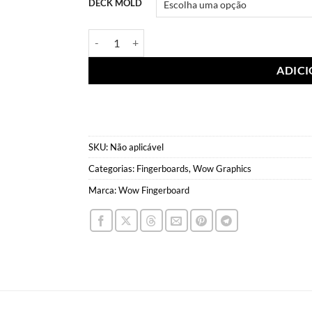
DECK MOLD
Wow Deck Octopus Blue quantidade
ADIC
SKU:
Não aplicável
Categorias:
Fingerboards
,
Wow Graphics
Marca:
Wow Fingerboard