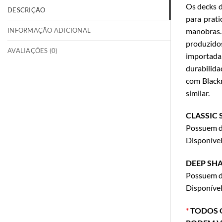
Os decks 
DESCRIÇÃO
para prati
INFORMAÇÃO ADICIONAL
manobras.
produzidos
AVALIAÇÕES (0)
importada,
durabilida
com Blackr
similar.
CLASSIC 
Possuem de
Disponíve
DEEP SHA
Possuem de
Disponíve
*
TODOS O