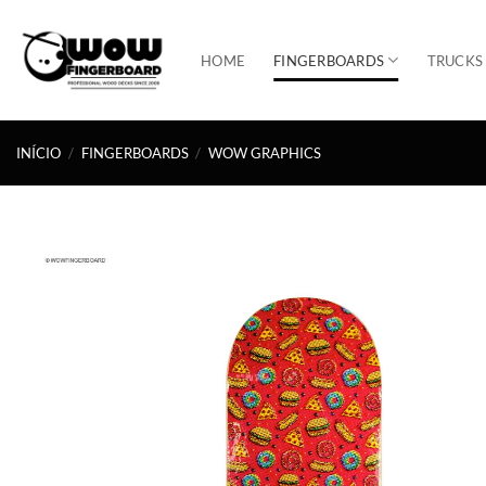
Skip
to
HOME
FINGERBOARDS
TRUCKS
content
INÍCIO
/
FINGERBOARDS
/
WOW GRAPHICS