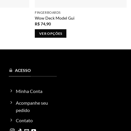
FINGERBOARDS
Wow Deck Model Gui
R$
74,90
VER OPÇÕES
Este
produto
tem
várias
variantes.
ACESSO
As
opções
podem
Minha Conta
ser
escolhidas
Acompanhe seu
na
pedido
página
Contato
do
produto