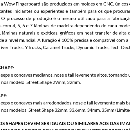
da Wow Fingerboard são produzidos em moldes em CNC, únicos e
cantes iniciantes ou experientes e também para os que procura
 O processo de produção é o mesmo utilizado para a fabricaçã
 com 4, 5, 6 e 7 lâminas de madeira dependendo de cada modelo
 lâminas naturais e exóticas, gráficos em heat transfer de alt
de a nível mundial. A furação é 100% precisa e compatível com a
iver Trucks, YTrucks, Caramel Trucks, Dynamic Trucks, Tech Dec
SHAPE:
eps e concaves medianos, nose e tail levemente altos, tornand
l nos modelo: Street Shape 29mm, 32mm.
PE:
eps e concaves mais arredondados, nose e tail levemente mais 
l nos modelos: Street Shape 32mm, 33.6mm, 34mm, 35mm (Limited
S SHAPES DEVEM SER IGUAIS OU SIMILARES AOS DAS IMA