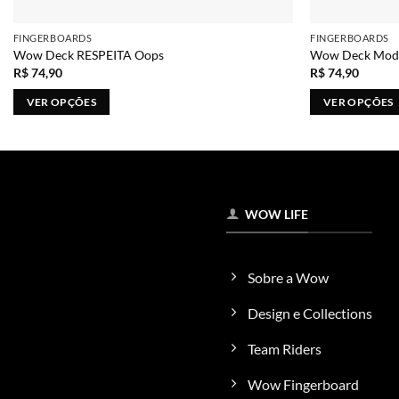
FINGERBOARDS
FINGERBOARDS
Wow Deck RESPEITA Oops
Wow Deck Mode
R$
74,90
R$
74,90
VER OPÇÕES
VER OPÇÕES
Este
Este
produto
produto
tem
tem
várias
várias
variantes.
variantes.
WOW LIFE
As
As
opções
opções
podem
podem
Sobre a Wow
ser
ser
escolhidas
escolhidas
Design e Collections
na
na
Team Riders
página
página
do
do
Wow Fingerboard
produto
produto