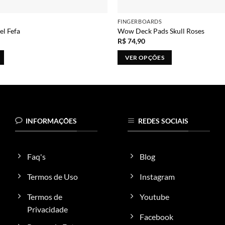
FINGERBOARDS
l Fefa
Wow Deck Pads Skull Roses
R$
74,90
VER OPÇÕES
Este
produto
tem
várias
variantes.
INFORMAÇÕES
REDES SOCIAIS
As
opções
podem
Faq's
Blog
ser
escolhidas
Termos de Uso
Instagram
na
Termos de
Youtube
página
do
Privacidade
Facebook
produto