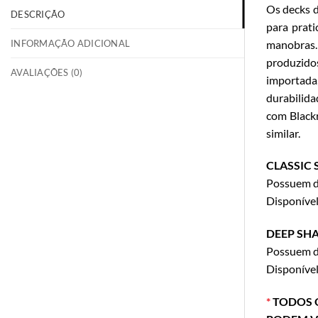
Os decks 
DESCRIÇÃO
para prati
INFORMAÇÃO ADICIONAL
manobras.
produzidos
AVALIAÇÕES (0)
importada,
durabilida
com Blackr
similar.
CLASSIC 
Possuem de
Disponíve
DEEP SHA
Possuem de
Disponíve
*
TODOS O