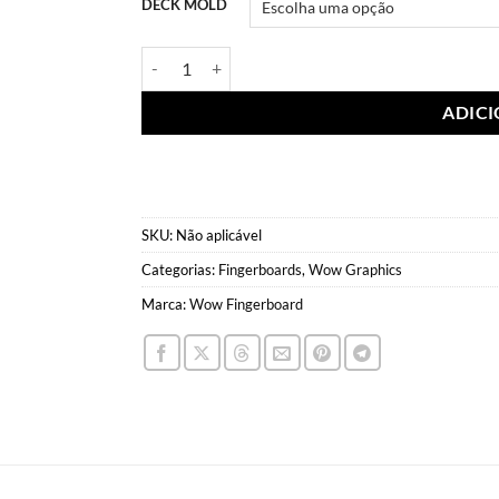
DECK MOLD
Wow Deck Pads Lariquinha quantidade
ADIC
SKU:
Não aplicável
Categorias:
Fingerboards
,
Wow Graphics
Marca:
Wow Fingerboard