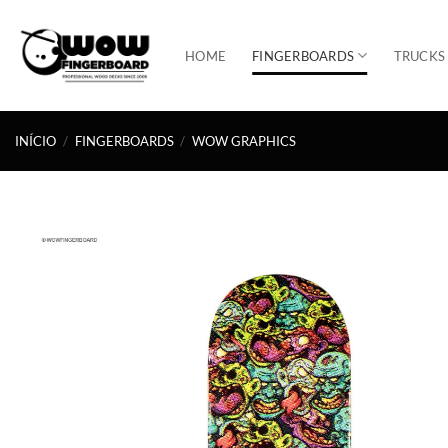
Skip
to
HOME
FINGERBOARDS
TRUCKS
content
INÍCIO
/
FINGERBOARDS
/
WOW GRAPHICS