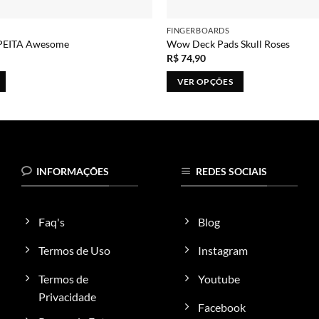
FINGERBOARDS
PEITA Awesome
Wow Deck Pads Skull Roses
R$
74,90
VER OPÇÕES
Este
produto
tem
várias
variantes.
INFORMAÇÕES
REDES SOCIAIS
As
opções
podem
Faq's
Blog
ser
escolhidas
Termos de Uso
Instagram
na
Termos de
Youtube
página
do
Privacidade
Facebook
produto