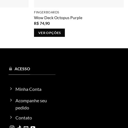
FINGERBOARDS
Wow Deck Octopus Purple
R$
74,90
VER OPÇÕES
Este
produto
tem
várias
variantes.
ACESSO
As
opções
podem
Minha Conta
ser
escolhidas
Acompanhe seu
na
pedido
página
Contato
do
produto