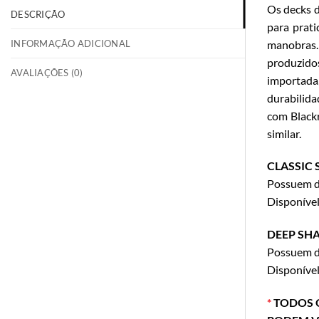
Os decks 
DESCRIÇÃO
para prati
INFORMAÇÃO ADICIONAL
manobras.
produzidos
AVALIAÇÕES (0)
importada,
durabilida
com Blackr
similar.
CLASSIC 
Possuem de
Disponíve
DEEP SHA
Possuem de
Disponíve
*
TODOS O