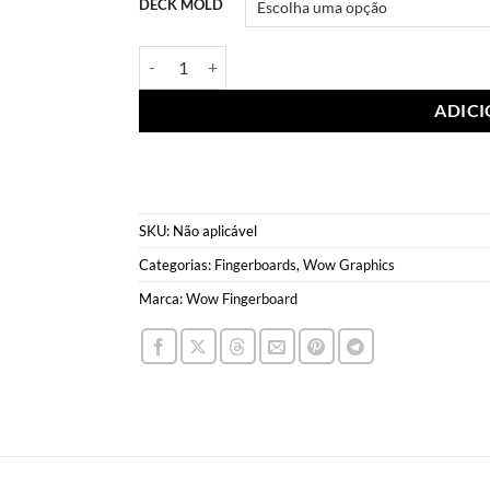
DECK MOLD
Wow Deck Pads Zombies quantidade
ADIC
SKU:
Não aplicável
Categorias:
Fingerboards
,
Wow Graphics
Marca:
Wow Fingerboard