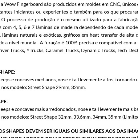
da Wow Fingerboard são produzidos em moldes em CNC, únicos e
cantes iniciantes ou experientes e também para os que procura
 O processo de produção é o mesmo utilizado para a fabricaçã
 com 4, 5, 6 e 7 lâminas de madeira dependendo de cada modelo
 lâminas naturais e exóticas, gráficos em heat transfer de alt
de a nível mundial. A furação é 100% precisa e compatível com a
iver Trucks, YTrucks, Caramel Trucks, Dynamic Trucks, Tech Dec
SHAPE:
eps e concaves medianos, nose e tail levemente altos, tornand
l nos modelo: Street Shape 29mm, 32mm.
PE:
eps e concaves mais arredondados, nose e tail levemente mais 
l nos modelos: Street Shape 32mm, 33.6mm, 34mm, 35mm (Limited
S SHAPES DEVEM SER IGUAIS OU SIMILARES AOS DAS IMA