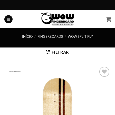
Skip
to
content
INÍCIO
/
FINGERBOARDS
/
WOW SPLIT PLY
FILTRAR
Adicionar