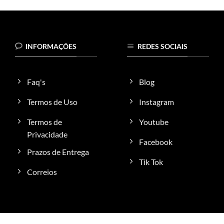
produto
tem
várias
variantes.
INFORMAÇÕES
REDES SOCIAIS
As
opções
podem
Faq's
Blog
ser
escolhidas
Termos de Uso
Instagram
na
Termos de
Youtube
página
do
Privacidade
Facebook
produto
Prazos de Entrega
Tik Tok
Correios