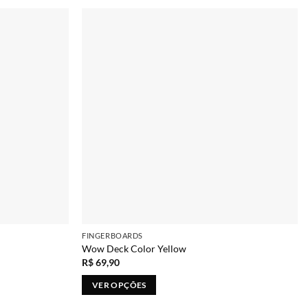
Adicionar
Adicionar
FINGERBOARDS
Wow Deck Color Yellow
R$
69,90
VER OPÇÕES
Este