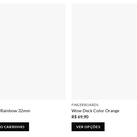
Adicionar
FINGERBOARDS
k Rainbow 32mm
Wow Deck Color Orange
R$
69,90
AO CARRINHO
VER OPÇÕES
Este