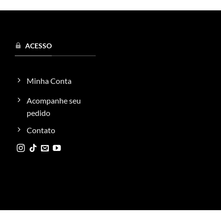
produto
tem
várias
variantes.
ACESSO
As
opções
podem
Minha Conta
ser
escolhidas
Acompanhe seu
na
pedido
página
Contato
do
produto