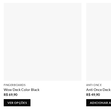
Adicionar
FINGERBOARDS
ANTI ONCE
Wow Deck Color Black
Anti Once Dec
R$
69,90
R$
49,90
VER OPÇÕES
ADICIONAR 
Este