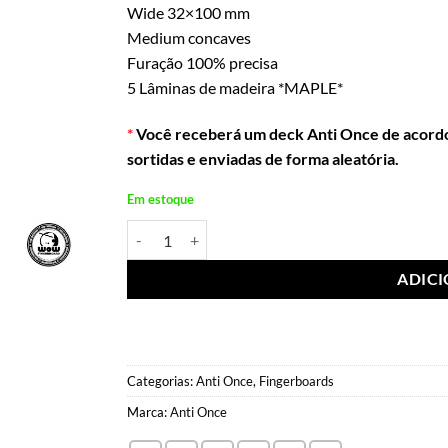
Wide 32×100 mm
Medium concaves
Furação 100% precisa
5 Lâminas de madeira *MAPLE*
*
Você receberá um deck Anti Once de acordo 
sortidas e enviadas de forma aleatória.
Em estoque
Anti Once Deck Rain 32mm quantidade
ADIC
Categorias:
Anti Once
,
Fingerboards
Marca:
Anti Once