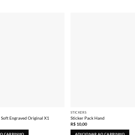
Adicionar
STICKERS
Soft Engraved Original X1
Sticker Pack Hand
R$
10,00
AO CARRINHO
ADICIONAR AO CARRINHO