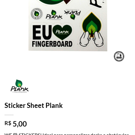
Sticker Sheet Plank
5,00
R$
WE 💚 STICKERS! Ideal para personalizar decks e obstáculos.