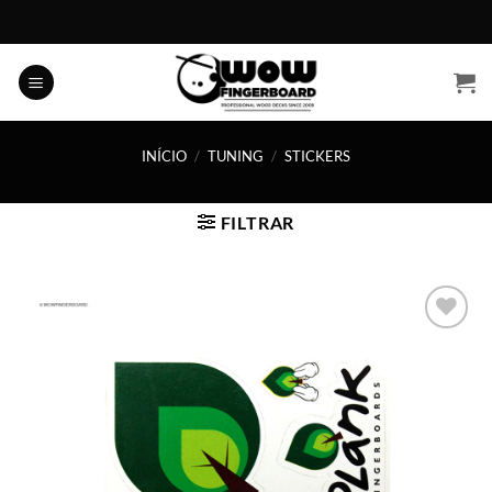
Skip
to
content
INÍCIO
/
TUNING
/
STICKERS
FILTRAR
Adicionar