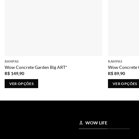
RAMPAS
RAMPAS
Wow Concrete Garden Big ART*
Wow Concrete 
R$
149,90
R$
89,90
VER OPÇÕES
VER OPÇÕES
Este
Este
produto
produto
tem
tem
várias
várias
variantes.
variantes.
WOW LIFE
As
As
opções
opções