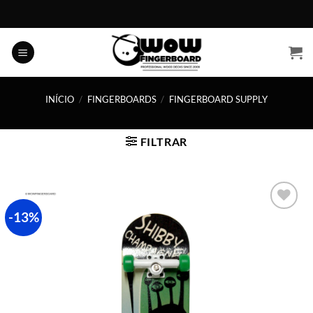
Skip
to
content
INÍCIO
/
FINGERBOARDS
/
FINGERBOARD SUPPLY
FILTRAR
-13%
Adicionar