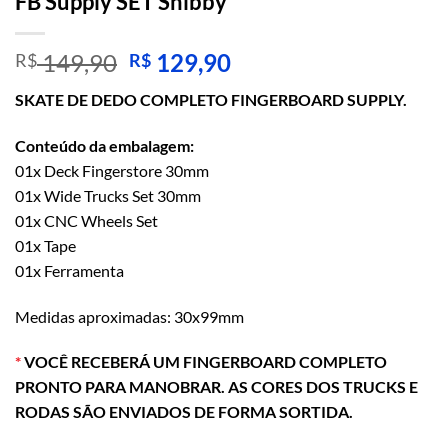
FB Supply SET Shibby
O
O
149,90
129,90
R$
R$
preço
preço
SKATE DE DEDO COMPLETO FINGERBOARD SUPPLY.
original
atual
era:
é:
Conteúdo da embalagem:
R$ 149,90.
R$ 129,90.
01x Deck Fingerstore 30mm
01x Wide Trucks Set 30mm
01x CNC Wheels Set
01x Tape
01x Ferramenta
Medidas aproximadas: 30x99mm
*
VOCÊ RECEBERÁ UM FINGERBOARD COMPLETO
PRONTO PARA MANOBRAR. AS CORES DOS TRUCKS E
RODAS SÃO ENVIADOS DE FORMA SORTIDA.