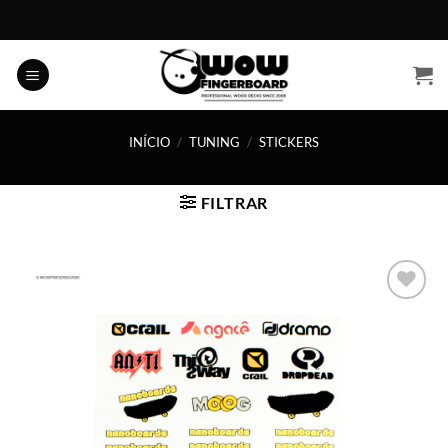
Skip
to
content
INÍCIO
/
TUNING
/
STICKERS
FILTRAR
Adicionar