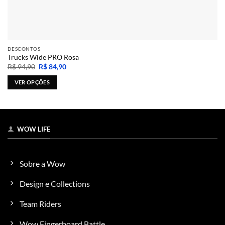
DESCONTOS
Trucks Wide PRO Rosa
O
O
R$
94,90
R$
84,90
preço
preço
original
atual
VER OPÇÕES
era:
é:
R$ 94,90.
R$ 84,90.
Este
produto
tem
várias
WOW LIFE
variantes.
As
opções
Sobre a Wow
podem
ser
Design e Collections
escolhidas
na
Team Riders
página
do
Wow Fingerboard Battle