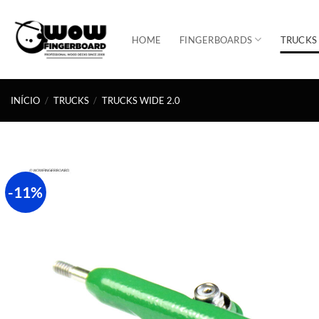
Skip
to
HOME
FINGERBOARDS
TRUCKS
content
INÍCIO
/
TRUCKS
/
TRUCKS WIDE 2.0
-11%