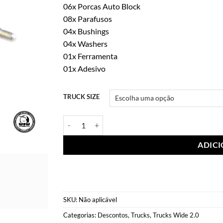
06x Porcas Auto Block
08x Parafusos
04x Bushings
04x Washers
01x Ferramenta
01x Adesivo
TRUCK SIZE
Trucks Wide 2.0 Verde quantidade
ADIC
SKU:
Não aplicável
Categorias:
Descontos
,
Trucks
,
Trucks Wide 2.0