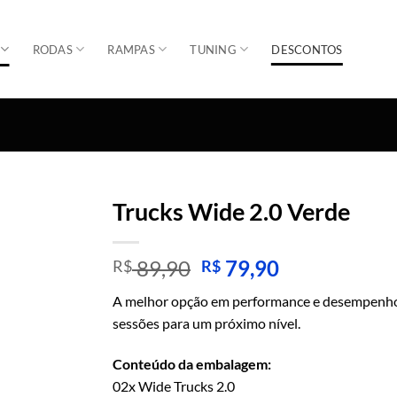
RODAS
RAMPAS
TUNING
DESCONTOS
Trucks Wide 2.0 Verde
Adicionar
O
O
89,90
79,90
R$
R$
preço
preço
A melhor opção em performance e desempenho 
original
atual
sessões para um próximo nível.
era:
é:
R$ 89,90.
R$ 79,90.
Conteúdo da embalagem:
02x Wide Trucks 2.0