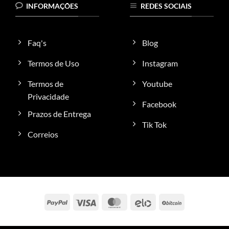
variantes.
INFORMAÇÕES
REDES SOCIAIS
As
opções
podem
Faq's
Blog
ser
escolhidas
Termos de Uso
Instagram
na
Termos de
Youtube
página
do
Privacidade
Facebook
produto
Prazos de Entrega
Tik Tok
Correios
PayPal
Visa
MasterCard
Elo
BitCoin