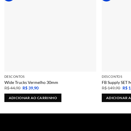
DESCONTOS
DESCONTOS
Wide Trucks Vermelho 30mm
FB Supply SET 
O
O
O
R$
44,90
R$
39,90
R$
149,90
R$
1
preço
preço
preç
original
atual
origi
ADICIONAR AO CARRINHO
ADICIONAR 
era:
é:
era:
R$ 44,90.
R$ 39,90.
R$ 1