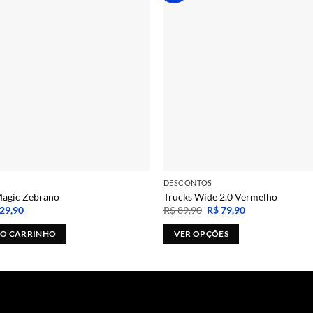
DESCONTOS
Magic Zebrano
Trucks Wide 2.0 Vermelho
O
O
O
29,90
R$
89,90
R$
79,90
o
preço
preço
preço
nal
atual
original
atual
AO CARRINHO
VER OPÇÕES
é:
era:
é:
49,90.
R$ 129,90.
R$ 89,90.
R$ 79,90.
Este
produto
tem
várias