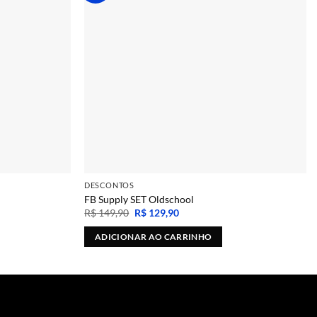
DESCONTOS
FB Supply SET Oldschool
O
O
R$
149,90
R$
129,90
preço
preço
original
atual
ADICIONAR AO CARRINHO
era:
é:
R$ 149,90.
R$ 129,90.