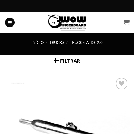
Skip
to
content
INÍCIO
/
TRUCKS
/
TRUCKS WIDE 2.0
FILTRAR
Adicionar