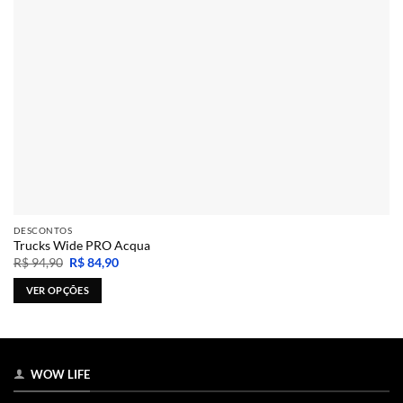
DESCONTOS
Trucks Wide PRO Acqua
O
O
R$
94,90
R$
84,90
preço
preço
original
atual
VER OPÇÕES
era:
é:
R$ 94,90.
R$ 84,90.
Este
produto
tem
várias
WOW LIFE
variantes.