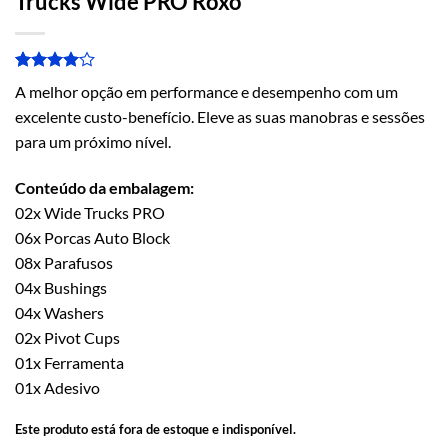
Trucks Wide PRO Roxo
Avaliado
1
A melhor opção em performance e desempenho com um
como
4
de 5,
excelente custo-benefício. Eleve as suas manobras e sessões
com
para um próximo nível.
baseado
em
avaliação
Conteúdo da embalagem:
de cliente
02x Wide Trucks PRO
06x Porcas Auto Block
08x Parafusos
04x Bushings
04x Washers
02x Pivot Cups
01x Ferramenta
01x Adesivo
Este produto está fora de estoque e indisponível.