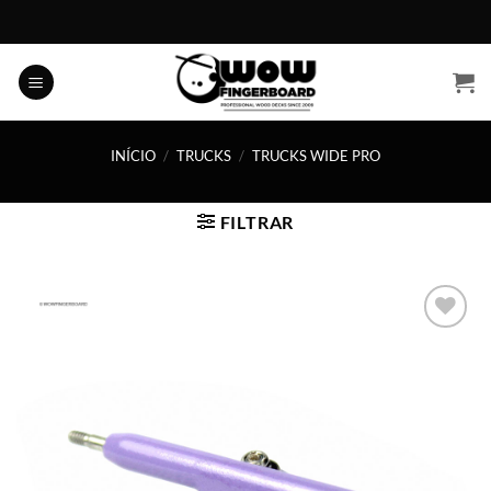
Skip
to
content
INÍCIO
/
TRUCKS
/
TRUCKS WIDE PRO
FILTRAR
Adicionar