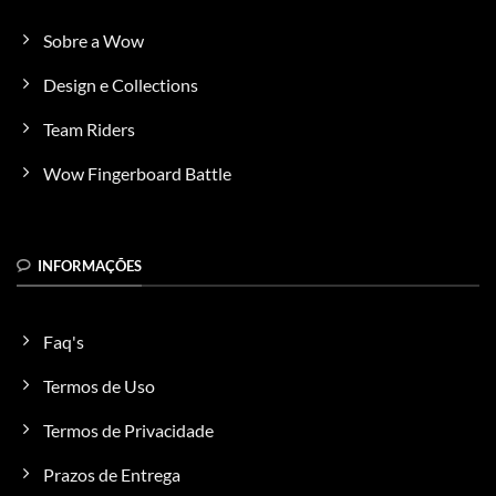
As
opções
Sobre a Wow
podem
ser
Design e Collections
escolhidas
na
Team Riders
página
do
Wow Fingerboard Battle
produto
INFORMAÇÕES
Faq's
Termos de Uso
Termos de Privacidade
Prazos de Entrega