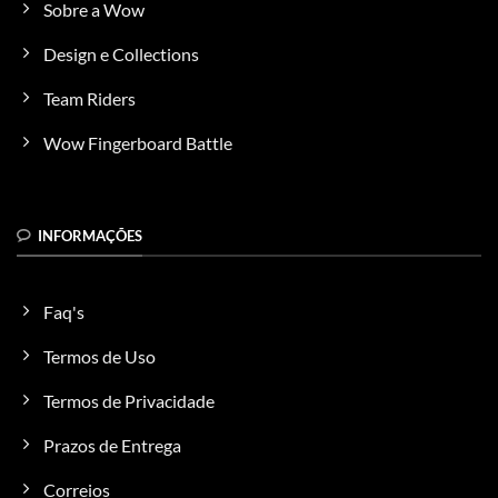
Sobre a Wow
podem
ser
Design e Collections
escolhidas
na
Team Riders
página
do
Wow Fingerboard Battle
produto
INFORMAÇÕES
Faq's
Termos de Uso
Termos de Privacidade
Prazos de Entrega
Correios