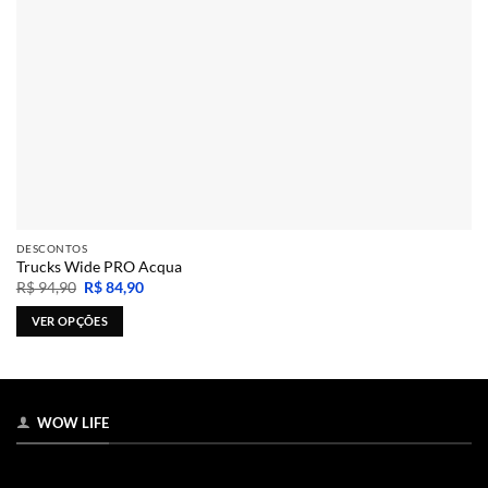
DESCONTOS
Trucks Wide PRO Acqua
O
O
R$
94,90
R$
84,90
preço
preço
original
atual
VER OPÇÕES
era:
é:
R$ 94,90.
R$ 84,90.
Este
produto
tem
várias
WOW LIFE
variantes.
As
opções