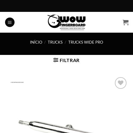
Skip
to
content
INÍCIO
/
TRUCKS
/
TRUCKS WIDE PRO
FILTRAR
Adicionar