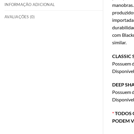
INFORMAÇÃO ADICIONAL
manobras.
produzidos
AVALIAÇÕES (0)
importada,
durabilida
com Blackr
similar.
CLASSIC 
Possuem de
Disponíve
DEEP SHA
Possuem de
Disponíve
*
TODOS O
PODEM V