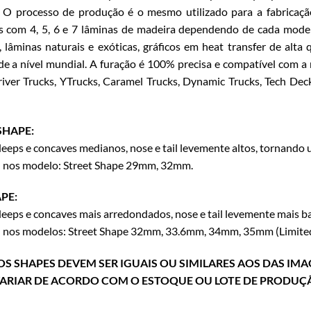
 O processo de produção é o mesmo utilizado para a fabricaçã
 com 4, 5, 6 e 7 lâminas de madeira dependendo de cada modelo
 lâminas naturais e exóticas, gráficos em heat transfer de alt
de a nível mundial. A furação é 100% precisa e compatível com a
iver Trucks, YTrucks, Caramel Trucks, Dynamic Trucks, Tech Dec
SHAPE:
eps e concaves medianos, nose e tail levemente altos, tornand
l nos modelo: Street Shape 29mm, 32mm.
PE:
eps e concaves mais arredondados, nose e tail levemente mais 
l nos modelos: Street Shape 32mm, 33.6mm, 34mm, 35mm (Limited
S SHAPES DEVEM SER IGUAIS OU SIMILARES AOS DAS IMA
ARIAR DE ACORDO COM O ESTOQUE OU LOTE DE PRODUÇ