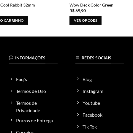
 Cool Rabbit 32mm
Wow Deck Color Green
R$
69,90
AO CARRINHO
VER OPÇÕES
Este
produto
tem
várias
variantes.
INFORMAÇÕES
REDES SOCIAIS
As
opções
podem
Faq's
Blog
ser
escolhidas
Termos de Uso
Instagram
na
Termos de
Youtube
página
do
Privacidade
Facebook
produto
Prazos de Entrega
Tik Tok
Correios