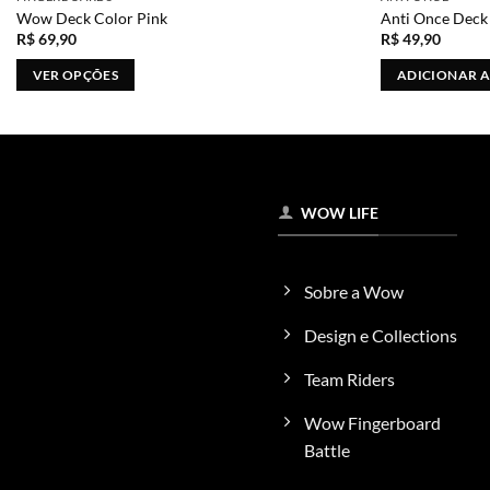
Wow Deck Color Pink
Anti Once Deck
R$
69,90
R$
49,90
VER OPÇÕES
ADICIONAR 
Este
produto
tem
várias
variantes.
WOW LIFE
As
opções
podem
Sobre a Wow
ser
escolhidas
Design e Collections
na
Team Riders
página
do
Wow Fingerboard
produto
Battle