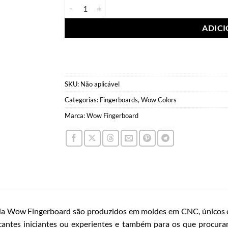
Wow Deck Color Orange quantidade
ADIC
SKU:
Não aplicável
Categorias:
Fingerboards
,
Wow Colors
Marca:
Wow Fingerboard
da Wow Fingerboard são produzidos em moldes em CNC, únicos e
cantes iniciantes ou experientes e também para os que procura