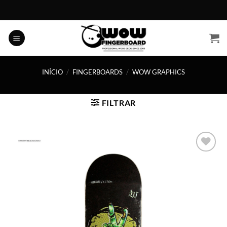
Skip
to
content
INÍCIO
/
FINGERBOARDS
/
WOW GRAPHICS
FILTRAR
Adicionar