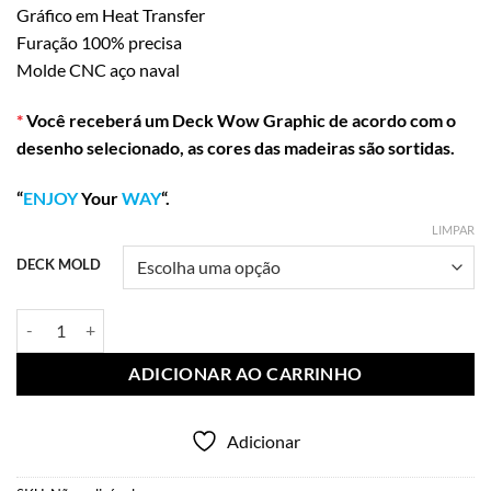
Gráfico em Heat Transfer
Furação 100% precisa
Molde CNC aço naval
*
Você receberá um Deck Wow Graphic de acordo com o
desenho selecionado, as cores das madeiras são sortidas.
“
ENJOY
Your
WAY
“.
LIMPAR
DECK MOLD
Wow Deck The Peace quantidade
ADICIONAR AO CARRINHO
Adicionar