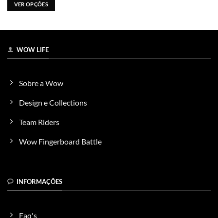
VER OPÇÕES
Este
produto
tem
várias
WOW LIFE
variantes.
As
opções
Sobre a Wow
podem
ser
Design e Collections
escolhidas
na
Team Riders
página
do
Wow Fingerboard Battle
produto
INFORMAÇÕES
Faq's