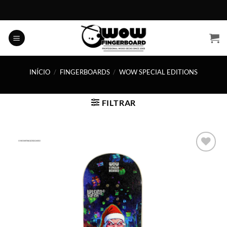
Skip
to
content
INÍCIO
/
FINGERBOARDS
/
WOW SPECIAL EDITIONS
FILTRAR
Adicionar