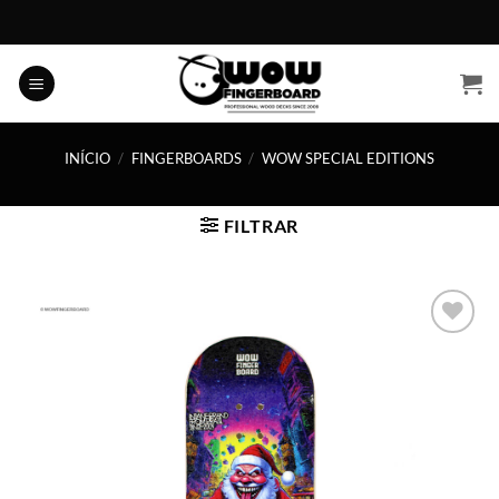
Skip
to
content
INÍCIO
/
FINGERBOARDS
/
WOW SPECIAL EDITIONS
FILTRAR
Adicionar