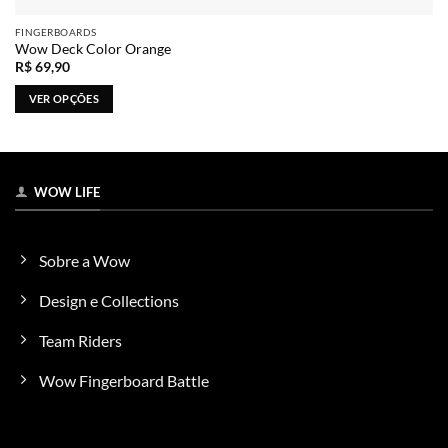
FINGERBOARDS
Wow Deck Color Orange
R$
69,90
VER OPÇÕES
Este
produto
tem
várias
WOW LIFE
variantes.
As
opções
Sobre a Wow
podem
ser
Design e Collections
escolhidas
na
Team Riders
página
do
Wow Fingerboard Battle
produto