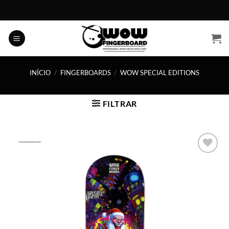
Skip
to
content
INÍCIO
/
FINGERBOARDS
/
WOW SPECIAL EDITIONS
FILTRAR
Adicionar