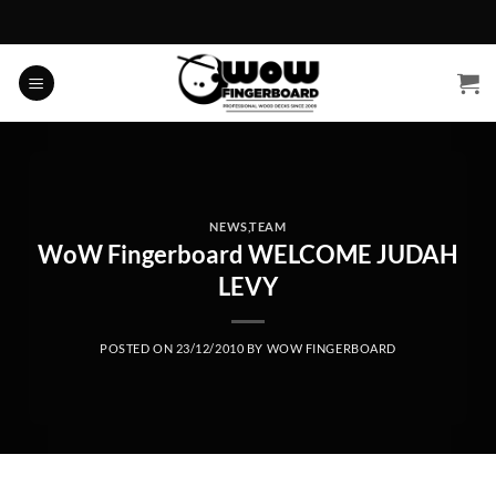
Skip
to
content
NEWS
,
TEAM
WoW Fingerboard WELCOME JUDAH
LEVY
POSTED ON
23/12/2010
BY
WOW FINGERBOARD