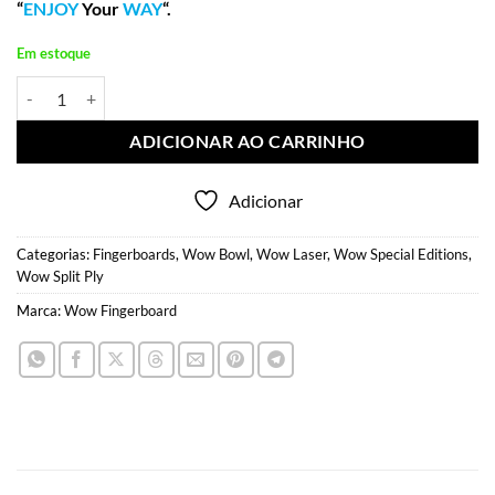
“
ENJOY
Your
WAY
“.
Em estoque
Wow Deck World F*ck 2026 Special Edition Bowl 35mm quantidade
ADICIONAR AO CARRINHO
Adicionar
Categorias:
Fingerboards
,
Wow Bowl
,
Wow Laser
,
Wow Special Editions
,
Wow Split Ply
Marca:
Wow Fingerboard